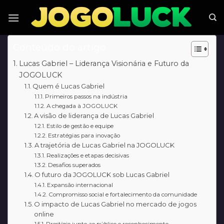
Skip
to
content
Conteúdo do artigo
Lucas Gabriel – Liderança Visionária e Futuro da
JOGOLUCK
Quem é Lucas Gabriel
Primeiros passos na indústria
A chegada à JOGOLUCK
A visão de liderança de Lucas Gabriel
Estilo de gestão e equipe
Estratégias para inovação
A trajetória de Lucas Gabriel na JOGOLUCK
Realizações e etapas decisivas
Desafios superados
O futuro da JOGOLUCK sob Lucas Gabriel
Expansão internacional
Compromisso social e fortalecimento da comunidade
O impacto de Lucas Gabriel no mercado de jogos
online