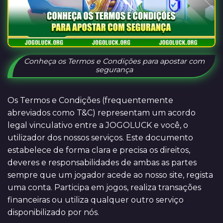
Conheça os Termos e Condições para apostar com
segurança
Os Termos e Condições (frequentemente
abreviados como T&C) representam um acordo
legal vinculativo entre a JOGOLUCK e você, o
utilizador dos nossos serviços. Este documento
estabelece de forma clara e precisa os direitos,
deveres e responsabilidades de ambas as partes
sempre que um jogador acede ao nosso site, regista
uma conta. Participa em jogos, realiza transações
financeiras ou utiliza qualquer outro serviço
disponibilizado por nós.