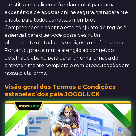
constituem o alicerce fundamental para uma
experiência de apostas online segura, transparente
e justa para todos os nossos membros.
Compreender e aderir a este conjunto de regras é
essencial para que você possa desfrutar
plenamente de todos os serviços que oferecemos.
Portanto, preste muita atenção ao conteúdo
detalhado abaixo para garantir uma jornada de
entretenimento completa e sem preocupações em
nossa plataforma.
Visão geral dos Termos e Condições
estabelecidos pela JOGOLUCK