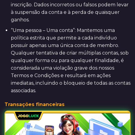
inscrição. Dados incorretos ou falsos podem levar
à suspensão da conta e à perda de quaisquer
ganhos.
“Uma pessoa – Uma conta”: Mantemos uma
política estrita que permite a cada indivíduo
possuir apenas uma única conta de membro.
Qualquer tentativa de criar múltiplas contas, sob
qualquer forma ou para qualquer finalidade, é
considerada uma violação grave dos nossos
Termos e Condições e resultará em ações
imediatas, incluindo o bloqueio de todas as contas
associadas.
Transações financeiras