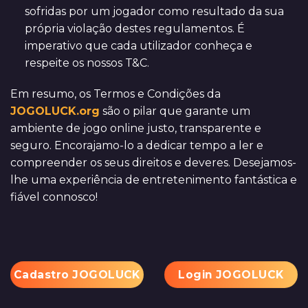
sofridas por um jogador como resultado da sua
própria violação destes regulamentos. É
imperativo que cada utilizador conheça e
respeite os nossos T&C.
Em resumo, os Termos e Condições da
JOGOLUCK.org
são o pilar que garante um
ambiente de jogo online justo, transparente e
seguro. Encorajamo-lo a dedicar tempo a ler e
compreender os seus direitos e deveres. Desejamos-
lhe uma experiência de entretenimento fantástica e
fiável connosco!
Cadastro JOGOLUCK
Login JOGOLUCK