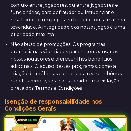
conluio entre jogadores, ou entre jogadores e
funcionários, para defraudar ou influenciar o
resultado de um jogo será tratado com a máxima
severidade. A integridade dos nossos jogos é uma
prioridade máxima.
Não abuso de promoções: Os programas
promocionais são criados para recompensar os
nossos jogadores e oferecer-lhes benefícios
adicionais. O abuso destes programas, como a
criação de múltiplas contas para receber bónus
repetidamente, será considerado uma violação
direta dos Termos e Condições.
Isenção de responsabilidade nos
Condições Gerais