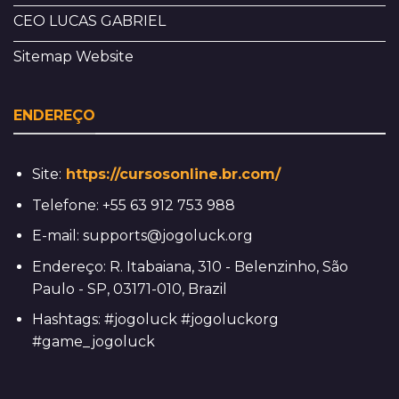
CEO LUCAS GABRIEL
Sitemap Website
ENDEREÇO
Site:
https://cursosonline.br.com/
Telefone:
+55 63 912 753 988
E-mail:
supports@jogoluck.org
Endereço: R. Itabaiana, 310 - Belenzinho, São
Paulo - SP, 03171-010, Brazil
Hashtags: #jogoluck #jogoluckorg
#game_jogoluck