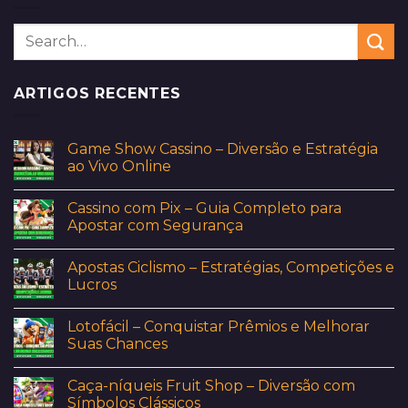
ARTIGOS RECENTES
Game Show Cassino – Diversão e Estratégia
ao Vivo Online
Cassino com Pix – Guia Completo para
Apostar com Segurança
Apostas Ciclismo – Estratégias, Competições e
Lucros
Lotofácil – Conquistar Prêmios e Melhorar
Suas Chances
Caça-níqueis Fruit Shop – Diversão com
Símbolos Clássicos