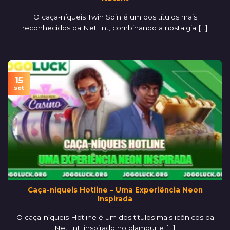
O caça-níqueis Twin Spin é um dos títulos mais
reconhecidos da NetEnt, combinando a nostalgia [...]
15
set
Caça-níqueis Hotline – Uma Experiência Neon
Inspirada
O caça-níqueis Hotline é um dos títulos mais icônicos da
NetEnt, inspirado no glamour e [...]