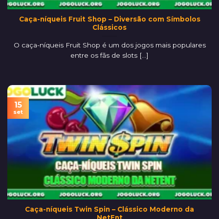
Caça-níqueis Fruit Shop – Diversão com Símbolos
Clássicos
O caça-níqueis Fruit Shop é um dos jogos mais populares
entre os fãs de slots [...]
15
set
Caça-níqueis Twin Spin – Clássico Moderno da
NetEnt