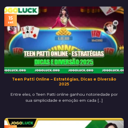
15
set
Teen Patti Online – Estratégias, Dicas e Diversão
2025
Entre eles, o Teen Patti online ganhou notoriedade por
sua simplicidade e emoção em cada [...]