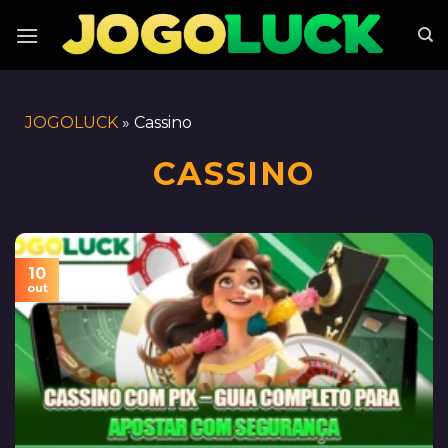
Skip
to
content
JOGOLUCK
»
Cassino
CASSINO
10
out