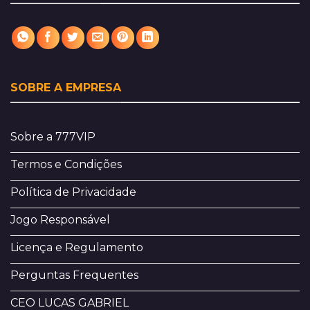
SOBRE A EMPRESA
Sobre a 777VIP
Termos e Condições
Política de Privacidade
Jogo Responsável
Licença e Regulamento
Perguntas Frequentes
CEO LUCAS GABRIEL