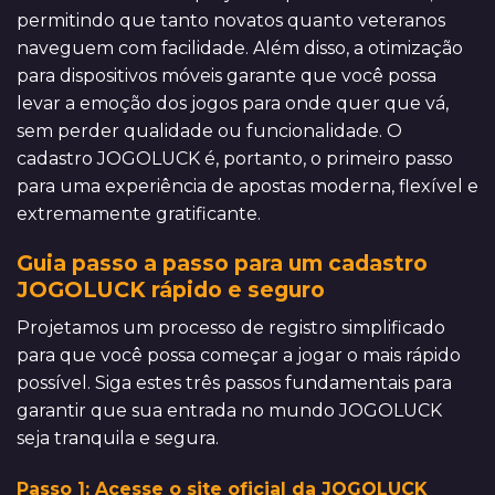
permitindo que tanto novatos quanto veteranos
naveguem com facilidade. Além disso, a otimização
para dispositivos móveis garante que você possa
levar a emoção dos jogos para onde quer que vá,
sem perder qualidade ou funcionalidade. O
cadastro JOGOLUCK é, portanto, o primeiro passo
para uma experiência de apostas moderna, flexível e
extremamente gratificante.
Guia passo a passo para um cadastro
JOGOLUCK rápido e seguro
Projetamos um processo de registro simplificado
para que você possa começar a jogar o mais rápido
possível. Siga estes três passos fundamentais para
garantir que sua entrada no mundo JOGOLUCK
seja tranquila e segura.
Passo 1: Acesse o site oficial da JOGOLUCK