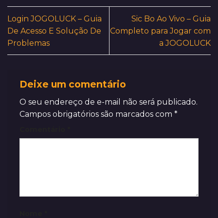
Login JOGOLUCK – Guia
Sic Bo Ao Vivo – Guia
De Acesso E Solução De
Completo para Jogar com
Problemas
a JOGOLUCK
Deixe um comentário
O seu endereço de e-mail não será publicado.
Campos obrigatórios são marcados com
*
Comentário
*
Nome
*