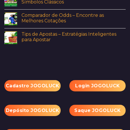
Símbolos Clássicos
Comparador de Odds – Encontre as
Melhores Cotações
Tips de Apostas – Estratégias Inteligentes
para Apostar
Cadastro JOGOLUCK
Login JOGOLUCK
Depósito JOGOLUCK
Saque JOGOLUCK