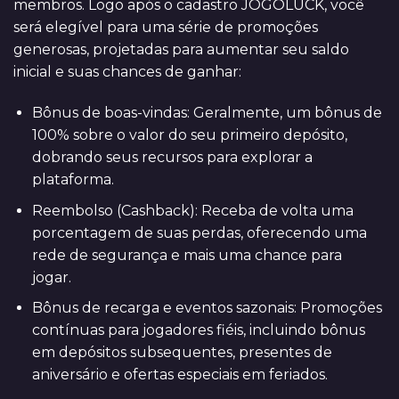
membros. Logo após o cadastro JOGOLUCK, você
será elegível para uma série de promoções
generosas, projetadas para aumentar seu saldo
inicial e suas chances de ganhar:
Bônus de boas-vindas: Geralmente, um bônus de
100% sobre o valor do seu primeiro depósito,
dobrando seus recursos para explorar a
plataforma.
Reembolso (Cashback): Receba de volta uma
porcentagem de suas perdas, oferecendo uma
rede de segurança e mais uma chance para
jogar.
Bônus de recarga e eventos sazonais: Promoções
contínuas para jogadores fiéis, incluindo bônus
em depósitos subsequentes, presentes de
aniversário e ofertas especiais em feriados.