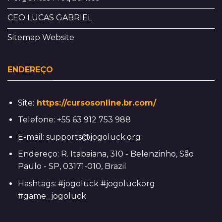
CEO LUCAS GABRIEL
Sitemap Website
ENDEREÇO
Site:
https://cursosonline.br.com/
Telefone:
+55 63 912 753 988
E-mail:
supports@jogoluck.org
Endereço: R. Itabaiana, 310 - Belenzinho, São
Paulo - SP, 03171-010, Brazil
Hashtags: #jogoluck #jogoluckorg
#game_jogoluck