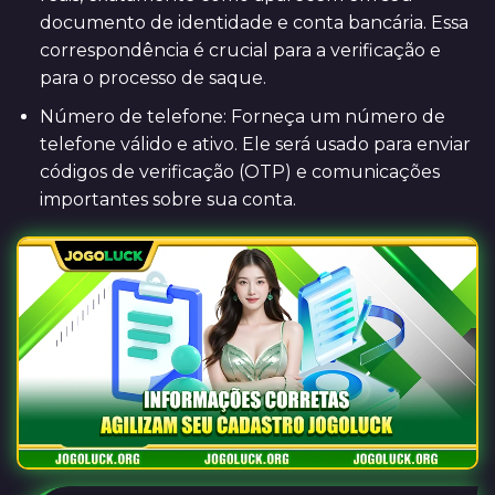
documento de identidade e conta bancária. Essa
correspondência é crucial para a verificação e
para o processo de saque.
Número de telefone: Forneça um número de
telefone válido e ativo. Ele será usado para enviar
códigos de verificação (OTP) e comunicações
importantes sobre sua conta.