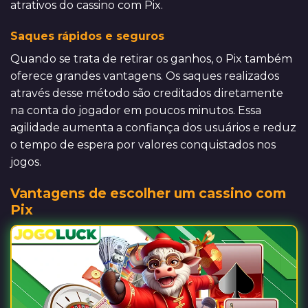
atrativos do cassino com Pix.
Saques rápidos e seguros
Quando se trata de retirar os ganhos, o Pix também
oferece grandes vantagens. Os saques realizados
através desse método são creditados diretamente
na conta do jogador em poucos minutos. Essa
agilidade aumenta a confiança dos usuários e reduz
o tempo de espera por valores conquistados nos
jogos.
Vantagens de escolher um cassino com
Pix