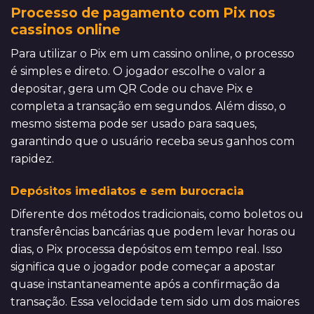
Processo de pagamento com Pix nos
cassinos online
Para utilizar o Pix em um cassino online, o processo
é simples e direto. O jogador escolhe o valor a
depositar, gera um QR Code ou chave Pix e
completa a transação em segundos. Além disso, o
mesmo sistema pode ser usado para saques,
garantindo que o usuário receba seus ganhos com
rapidez.
Depósitos imediatos e sem burocracia
Diferente dos métodos tradicionais, como boletos ou
transferências bancárias que podem levar horas ou
dias, o Pix processa depósitos em tempo real. Isso
significa que o jogador pode começar a apostar
quase instantaneamente após a confirmação da
transação. Essa velocidade tem sido um dos maiores