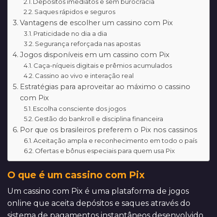
Depósitos imediatos e sem burocracia
Saques rápidos e seguros
Vantagens de escolher um cassino com Pix
Praticidade no dia a dia
Segurança reforçada nas apostas
Jogos disponíveis em um cassino com Pix
Caça-níqueis digitais e prêmios acumulados
Cassino ao vivo e interação real
Estratégias para aproveitar ao máximo o cassino
com Pix
Escolha consciente dos jogos
Gestão do bankroll e disciplina financeira
Por que os brasileiros preferem o Pix nos cassinos
Aceitação ampla e reconhecimento em todo o país
Ofertas e bônus especiais para quem usa Pix
O que é um cassino com Pix
Um cassino com Pix é uma plataforma de jogos
online que aceita depósitos e saques através do
sistema de pagamentos instantâneos desenvolvido