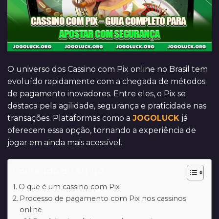
O universo dos Cassino com Pix online no Brasil tem
evoluído rapidamente com a chegada de métodos
de pagamento inovadores. Entre eles, o Pix se
destaca pela agilidade, segurança e praticidade nas
transações. Plataformas como a
JOGOLUCK
já
oferecem essa opção, tornando a experiência de
jogar em ainda mais acessível.
Conteúdo do artigo
O que é um cassino com Pix
Processo de pagamento com Pix nos cassinos
online