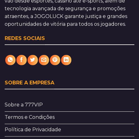
vão desde esportes, cassino até e-sports, além de
tecnologia avançada de segurança e promoções
atraentes, a JOGOLUCK garante justiça e grandes
oportunidades de vitória para todos os jogadores.
REDES SOCIAIS
SOBRE A EMPRESA
Sobre a 777VIP
Termos e Condições
Política de Privacidade