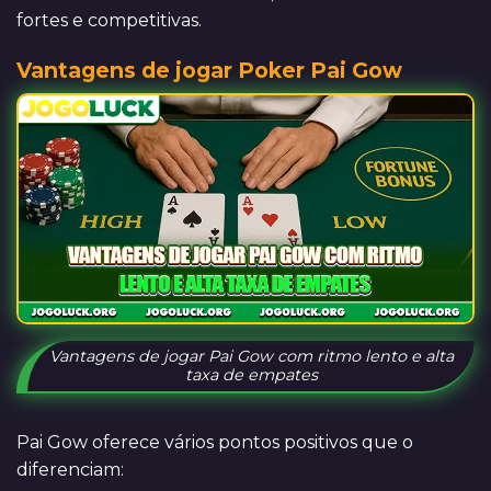
fortes e competitivas.
Vantagens de jogar Poker Pai Gow
Vantagens de jogar Pai Gow com ritmo lento e alta
taxa de empates
Pai Gow oferece vários pontos positivos que o
diferenciam: