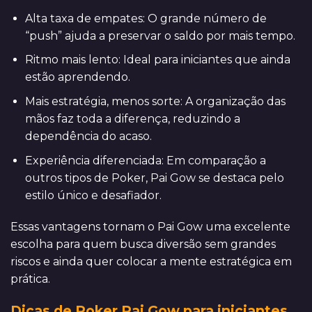
Alta taxa de empates: O grande número de
“push” ajuda a preservar o saldo por mais tempo.
Ritmo mais lento: Ideal para iniciantes que ainda
estão aprendendo.
Mais estratégia, menos sorte: A organização das
mãos faz toda a diferença, reduzindo a
dependência do acaso.
Experiência diferenciada: Em comparação a
outros tipos de Poker, Pai Gow se destaca pelo
estilo único e desafiador.
Essas vantagens tornam o Pai Gow uma excelente
escolha para quem busca diversão sem grandes
riscos e ainda quer colocar a mente estratégica em
prática.
Dicas de Poker Pai Gow para iniciantes