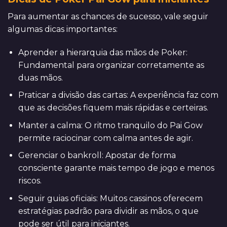
Para aumentar as chances de sucesso, vale seguir
algumas dicas importantes:
Aprender a hierarquia das mãos de Poker:
Fundamental para organizar corretamente as
duas mãos.
Praticar a divisão das cartas: A experiência faz com
que as decisões fiquem mais rápidas e certeiras.
Manter a calma: O ritmo tranquilo do Pai Gow
permite raciocinar com calma antes de agir.
Gerenciar o bankroll: Apostar de forma
consciente garante mais tempo de jogo e menos
riscos.
Seguir guias oficiais: Muitos cassinos oferecem
estratégias padrão para dividir as mãos, o que
pode ser útil para iniciantes.