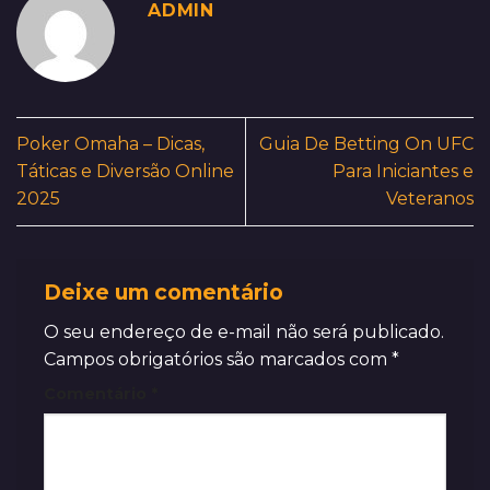
ADMIN
Poker Omaha – Dicas,
Guia De Betting On UFC
Táticas e Diversão Online
Para Iniciantes e
2025
Veteranos
Deixe um comentário
O seu endereço de e-mail não será publicado.
Campos obrigatórios são marcados com
*
Comentário
*