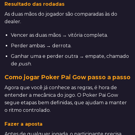
Resultado das rodadas
As duas mãos do jogador são comparadas às do
dealer.
Vencer as duas mãos → vitória completa.
Perder ambas → derrota.
Ganhar uma e perder outra → empate, chamado
de
push
.
Como jogar Poker Pai Gow passo a passo
Agora que você já conhece as regras, é hora de
entender a mecânica do jogo. O Poker Pai Gow
segue etapas bem definidas, que ajudam a manter
o ritmo controlado.
Fazer a aposta
Antes de qualquer jogada, o participante precisa