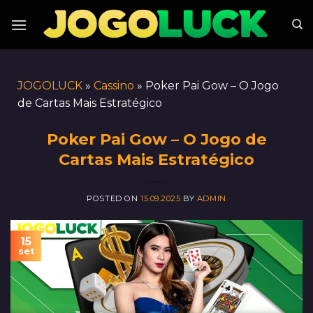
Skip
to
content
JOGOLUCK
»
Cassino
»
Poker Pai Gow – O Jogo
de Cartas Mais Estratégico
Poker Pai Gow – O Jogo de
Cartas Mais Estratégico
POSTED ON
15.09.2025
BY
ADMIN
15
set