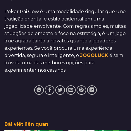
Poker Pai Gow é uma modalidade singular que une
tradição oriental e estilo ocidental em uma
jogabilidade envolvente. Com regras simples, muitas
situações de empate e foco na estratégia, é um jogo
que agrada tanto a novatos quanto a jogadores
experientes. Se você procura uma experiência
divertida, segura e inteligente, o
JOGOLUCK
é sem
dúvida uma das melhores opções para
experimentar nos cassinos.
Bài viết liên quan