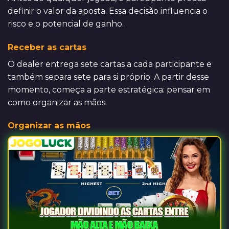
definir o valor da aposta. Essa decisão influencia o
risco e o potencial de ganho.
Receber as cartas
O dealer entrega sete cartas a cada participante e
também separa sete para si próprio. A partir desse
momento, começa a parte estratégica: pensar em
como organizar as mãos.
Organizar as mãos