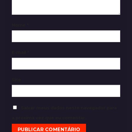
Nome
*
E-mail
*
Site
Salvar meus dados neste navegador para
a próxima vez que eu comentar.