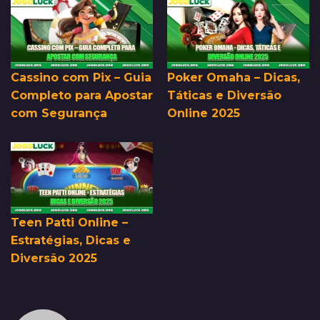
Cassino com Pix – Guia
Poker Omaha – Dicas,
Completo para Apostar
Táticas e Diversão
com Segurança
Online 2025
Teen Patti Online –
Estratégias, Dicas e
Diversão 2025