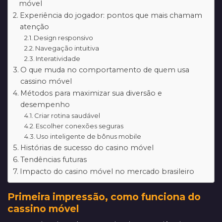
móvel
Experiência do jogador: pontos que mais chamam
atenção
Design responsivo
Navegação intuitiva
Interatividade
O que muda no comportamento de quem usa
cassino móvel
Métodos para maximizar sua diversão e
desempenho
Criar rotina saudável
Escolher conexões seguras
Uso inteligente de bônus mobile
Histórias de sucesso do casino móvel
Tendências futuras
Impacto do casino móvel no mercado brasileiro
Primeira impressão, como funciona do
cassino móvel