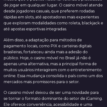
de jogar em qualquer lugar. O casino móvel atende
desde jogadores casuais, que preferem rodadas
rápidas em slots, até apostadores mais experientes
que exploram modalidades como roleta, blackjack e
até apostas esportivas integradas.
Além disso, a adaptação para métodos de
pagamento locais, como PIX e carteiras digitais
brasileiras, fortaleceu ainda mais a adesão do
público. Hoje, o casino móvel no Brasil já não é
apenas uma alternativa, mas a principal forma de
muitos usuários interagirem com o entretenimento
online. Essa mudança consolida o país como um dos
mercados mais promissores para o setor.
O cassino móvel deixou de ser uma novidade para
se tornar o formato dominante do setor de iGaming.
Ele oferece conveniência, acessibilidade e uma