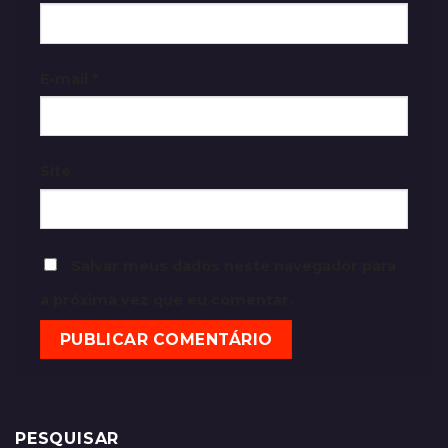
E-mail
*
Site
Salvar meus dados neste navegador para
a próxima vez que eu comentar.
PESQUISAR