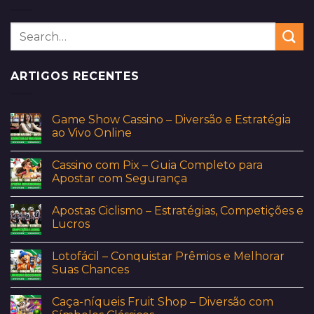
ARTIGOS RECENTES
Game Show Cassino – Diversão e Estratégia
ao Vivo Online
Cassino com Pix – Guia Completo para
Apostar com Segurança
Apostas Ciclismo – Estratégias, Competições e
Lucros
Lotofácil – Conquistar Prêmios e Melhorar
Suas Chances
Caça-níqueis Fruit Shop – Diversão com