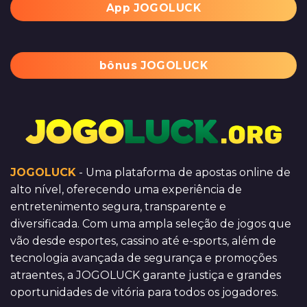
App JOGOLUCK
bônus JOGOLUCK
JOGOLUCK
- Uma plataforma de apostas online de
alto nível, oferecendo uma experiência de
entretenimento segura, transparente e
diversificada. Com uma ampla seleção de jogos que
vão desde esportes, cassino até e-sports, além de
tecnologia avançada de segurança e promoções
atraentes, a JOGOLUCK garante justiça e grandes
oportunidades de vitória para todos os jogadores.