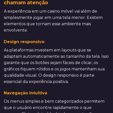
chamam atenção
A experiência em um casino móvel vai além de
simplesmente jogar em uma tela menor. Existem
elementos que tornam esse ambiente mais
envolvente.
Design responsivo
As plataformas investem em layouts que se
adaptam automaticamente ao tamanho da tela. Isso
garante que os botões sejam fáceis de clicar, os
gráficos fiquem nítidos e os jogos mantenham sua
qualidade visual. O design responsivo é parte
essencial da experiência positiva.
Navegação intuitiva
Os menus simples e bem categorizados permitem
que o usuário encontre rapidamente o que