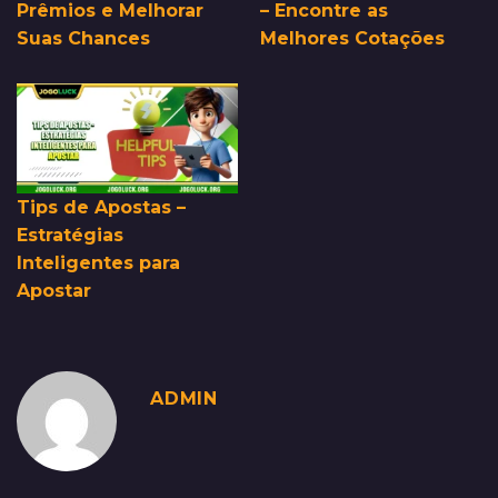
Prêmios e Melhorar
– Encontre as
Suas Chances
Melhores Cotações
Tips de Apostas –
Estratégias
Inteligentes para
Apostar
ADMIN